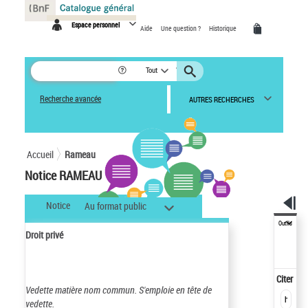
Panneau de gestion des cookies
Espace personnel
Aide
Une question ?
Historique
Tout
Recherche avancée
AUTRES RECHERCHES
Accueil
Rameau
Notice RAMEAU
Notice
Au format public
Outils
Droit privé
Citer
Vedette matière nom commun.
S'emploie en tête de
vedette.