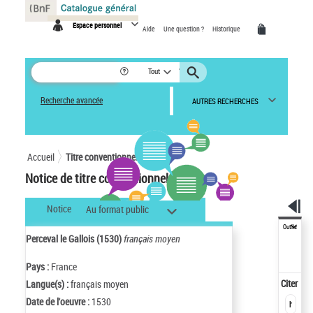
Panneau de gestion des cookies
Espace personnel
Aide
Une question ?
Historique
Tout
Recherche avancée
AUTRES RECHERCHES
Accueil
Titre conventionnel
Notice de titre conventionnel
Notice
Au format public
Outils
Perceval le Gallois (1530)
français moyen
Pays :
France
Citer
Langue(s) :
français moyen
Date de l'oeuvre :
1530