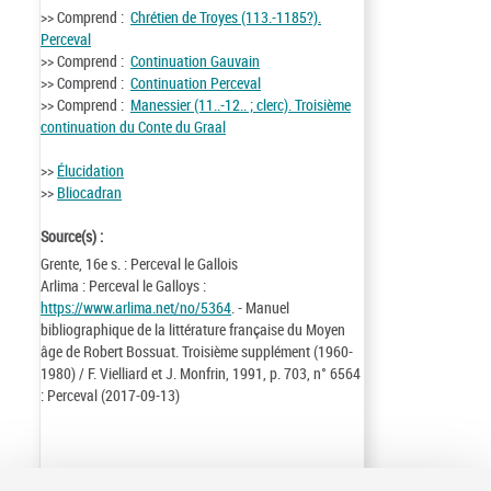
>> Comprend :
Chrétien de Troyes (113.-1185?).
Perceval
>> Comprend :
Continuation Gauvain
>> Comprend :
Continuation Perceval
>> Comprend :
Manessier (11..-12.. ; clerc). Troisième
continuation du Conte du Graal
>>
Élucidation
>>
Bliocadran
Source(s) :
Grente, 16e s. : Perceval le Gallois
Arlima : Perceval le Galloys :
https://www.arlima.net/no/5364
. - Manuel
bibliographique de la littérature française du Moyen
âge de Robert Bossuat. Troisième supplément (1960-
1980) / F. Vielliard et J. Monfrin, 1991, p. 703, n° 6564
: Perceval (2017-09-13)
Identifiant de la notice :
ark:/12148/cb171503036