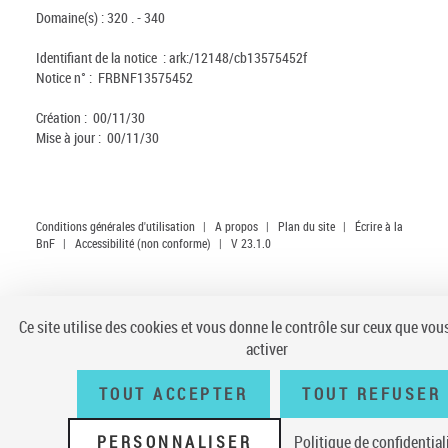
Domaine(s) :
320 . - 340
Identifiant de la notice :
ark:/12148/cb13575452f
Notice n° :
FRBNF13575452
Création :
00/11/30
Mise à jour :
00/11/30
Conditions générales d'utilisation
|
A propos
|
Plan du site
|
Écrire à la
BnF
|
Accessibilité (non conforme)
|
V 23.1.0
Ce site utilise des cookies et vous donne le contrôle sur ceux que vou
activer
TOUT ACCEPTER
TOUT REFUSER
PERSONNALISER
Politique de confidential