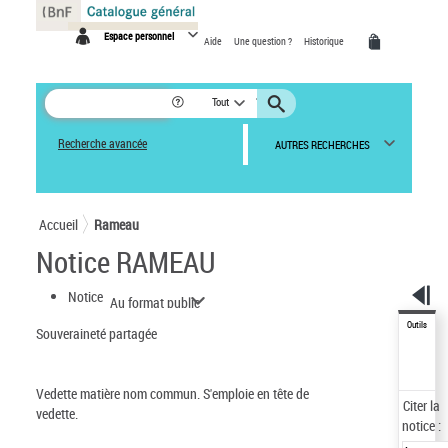
Panneau de gestion des cookies
Espace personnel
Aide
Une question ?
Historique
Tout
Recherche avancée
AUTRES RECHERCHES
Accueil
Rameau
Notice RAMEAU
Notice
Au format public
Outils
Souveraineté partagée
Vedette matière nom commun.
S'emploie en tête de
Citer
la
vedette.
notice :