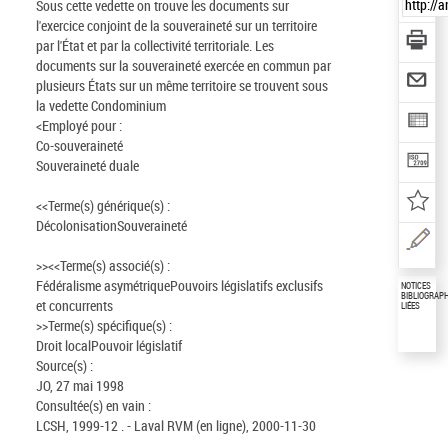
Sous cette vedette on trouve les documents sur
l'exercice conjoint de la souveraineté sur un territoire
par l'État et par la collectivité territoriale. Les
documents sur la souveraineté exercée en commun par
plusieurs États sur un même territoire se trouvent sous
la vedette Condominium
<Employé pour :
Co-souveraineté
Souveraineté duale
<<Terme(s) générique(s) :
Décolonisation
Souveraineté
>><<Terme(s) associé(s) :
Fédéralisme asymétrique
Pouvoirs législatifs exclusifs
NOTICES
BIBLIOGRAP
et concurrents
LIÉES
>>Terme(s) spécifique(s) :
Droit local
Pouvoir législatif
Source(s) :
JO, 27 mai 1998
Consultée(s) en vain :
LCSH, 1999-12 . - Laval RVM (en ligne), 2000-11-30