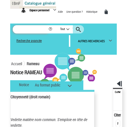
Panneau de gestion des cookies
Espace personnel
Aide
Une question ?
Historique
Tout
Recherche avancée
AUTRES RECHERCHES
Accueil
Rameau
Notice RAMEAU
Notice
Au format public
Outils
Citoyenneté (droit romain)
Citer
Vedette matière nom commun.
S'emploie en tête de
vedette.