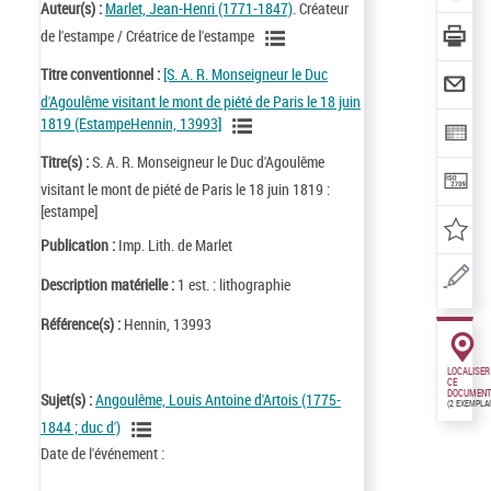
Auteur(s) :
Marlet, Jean-Henri (1771-1847)
. Créateur
de l'estampe / Créatrice de l'estampe
Titre conventionnel :
[S. A. R. Monseigneur le Duc
d'Agoulême visitant le mont de piété de Paris le 18 juin
1819 (EstampeHennin, 13993]
Titre(s) :
S. A. R. Monseigneur le Duc d'Agoulême
visitant le mont de piété de Paris le 18 juin 1819 :
[estampe]
Publication :
Imp. Lith. de Marlet
Description matérielle :
1 est. : lithographie
Référence(s) :
Hennin, 13993
LOCALISER
CE
DOCUMENT
Sujet(s) :
Angoulême, Louis Antoine d'Artois (1775-
(2 EXEMPLA
1844 ; duc d')
Date de l'événement :