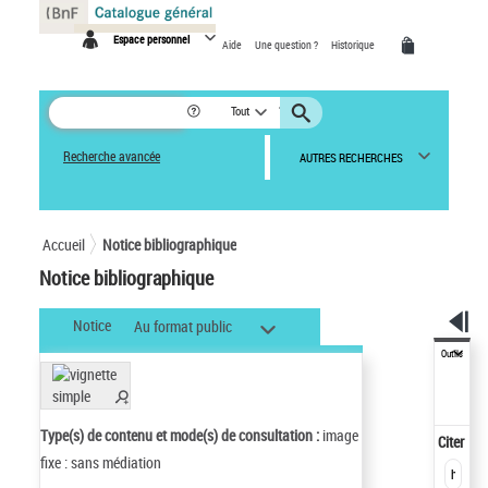
Panneau de gestion des cookies
Espace personnel
Aide
Une question ?
Historique
Tout
Recherche avancée
AUTRES RECHERCHES
Accueil
Notice bibliographique
Notice bibliographique
Notice
Au format public
Outils
Type(s) de contenu et mode(s) de consultation :
image
Citer
fixe : sans médiation