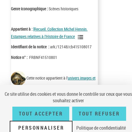
Genre iconographique :
Scènes historiques
Appartient à :
[Recueil. Collection Michel Hennin.
Estampes relatives à l'Histoire de France
Identifiant de la notice :
ark:/12148/cb415108017
Notice n° :
FRBNF41510801
Cette notice appartient à l'
univers images et
cartes
Ce site utilise des cookies et vous donne le contrôle sur ceux que vous
souhaitez activer
TOUT ACCEPTER
TOUT REFUSER
Conditions générales d'utilisation
|
A propos
|
Plan du site
|
Écrire à la
BnF
|
Accessibilité (non conforme)
|
V 23.1.0
PERSONNALISER
Politique de confidentialité