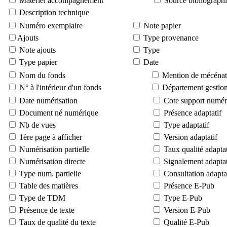
Matériel accompagnement
Source bibliograph
Description technique
Numéro exemplaire
Note papier
Ajouts
Type provenance
Note ajouts
Type
Type papier
Date
Nom du fonds
Mention de mécénat
N° à l'intérieur d'un fonds
Département gestion
Date numérisation
Cote support numér
Document né numérique
Présence adaptatif
Nb de vues
Type adaptatif
1ère page à afficher
Version adaptatif
Numérisation partielle
Taux qualité adaptat
Numérisation directe
Signalement adaptat
Type num. partielle
Consultation adapta
Table des matières
Présence E-Pub
Type de TDM
Type E-Pub
Présence de texte
Version E-Pub
Taux de qualité du texte
Qualité E-Pub