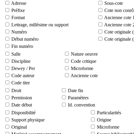
Adresse
Sous-cote
Préfixe
Cote non conrô
Format
Ancienne cote 
Lettrage, millésime ou support
Ancienne cote 
Numéro
Cote originale 
Début numéro
Cote originale 
Fin numéro
Salle
Nature oeuvre
Discipline
Code critique
Dewey / Per
Microforme
Code auteur
Ancienne cote
Code titre
Droit
Date fin
Permission
Paramètres
Date début
Id. convention
Disponibilité
Particularités
Support physique
Origine
Original
Microforme