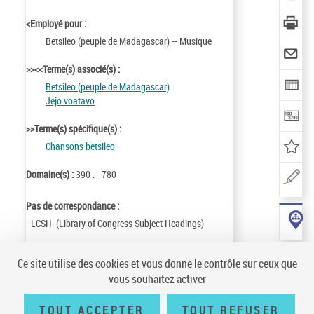
<Employé pour :
Betsileo (peuple de Madagascar) -- Musique
>><<Terme(s) associé(s) :
Betsileo (peuple de Madagascar)
Jejo voatavo
>>Terme(s) spécifique(s) :
Chansons betsileo
Domaine(s) :
390 . - 780
Pas de correspondance :
- LCSH (Library of Congress Subject Headings)
Identifiant de la notice :
ark:/12148/cb145715506
Ce site utilise des cookies et vous donne le contrôle sur ceux que
Notice n° :
FRBNF14571550
vous souhaitez activer
Création :
04/10/01
Mise à jour :
13/12/02
TOUT ACCEPTER
TOUT REFUSER