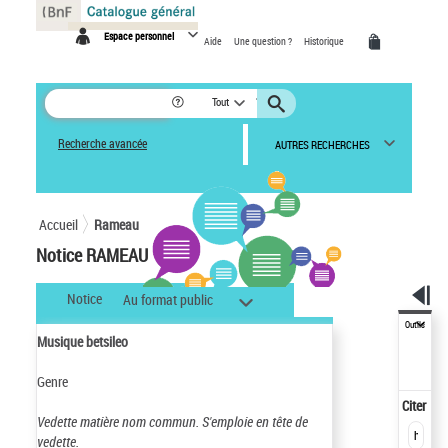
Panneau de gestion des cookies
Espace personnel
Aide
Une question ?
Historique
Tout
Recherche avancée
AUTRES RECHERCHES
Accueil
Rameau
Notice RAMEAU
Notice
Au format public
Outils
Musique betsileo
Genre
Citer
Vedette matière nom commun.
S'emploie en tête de
vedette.