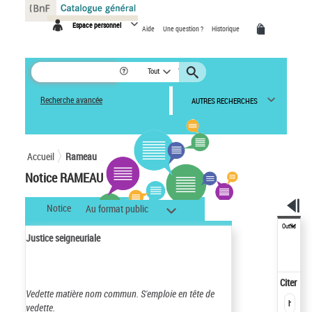
Panneau de gestion des cookies
Espace personnel
Aide
Une question ?
Historique
Tout
Recherche avancée
AUTRES RECHERCHES
Accueil
Rameau
Notice RAMEAU
Notice
Au format public
Outils
Justice seigneuriale
Citer
Vedette matière nom commun.
S'emploie en tête de
vedette.