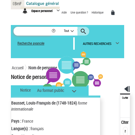
Panneau de gestion des cookies
Espace personnel
Aide
Une question ?
Historique
Tout
Recherche avancée
AUTRES RECHERCHES
Accueil
Nom de personne
Notice de personne
Notice
Au format public
Outils
Bausset, Louis-François de (1748-1824)
forme
internationale
Pays :
France
Citer
Langue(s) :
français