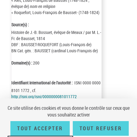
< Alès, Louis-François de Bausset (1748-1824 ;
évêque de)
nom en religion
< Roquefort, Louis-François de Bausset- (1748-1824)
Source(s) :
Histoire de J.-B. Bossuet, évêque de Meaux / par M. L.-
Fr. de Bausset, 1814
DBF : BAUSSET-ROQUEFORT (Louis-François de)
BN Cat. gén. : BAUSSET (cardinal Louis-François de)
Domaine(s) :
200
Identifiant international de l'autorité :
ISNI 0000 0000
8101 1772 , cf.
http://isni.org/isni/0000000081011772
Identifiant de la notice :
ark:/12148/cb12524468d
Ce site utilise des cookies et vous donne le contrôle sur ceux que
Notice n° :
FRBNF12524468
vous souhaitez activer
Création :
96/07/19
Mise à jour :
10/09/15
TOUT ACCEPTER
TOUT REFUSER