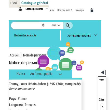
Panneau de gestion des cookies
Espace personnel
Aide
Une question ?
Historique
Tout
Recherche avancée
AUTRES RECHERCHES
Accueil
Nom de personne
Notice de personne
Notice
Au format public
Outils
Tourny, Louis-Urbain Aubert (1695-1760 ; marquis de)
forme internationale
Pays :
France
Citer
Langue(s) :
français