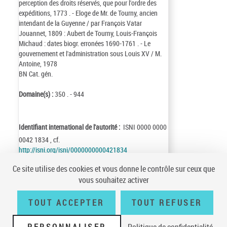
perception des droits réservés, que pour l'ordre des
expéditions, 1773 . - Eloge de Mr. de Tourny, ancien
intendant de la Guyenne / par François Vatar
Jouannet, 1809 : Aubert de Tourny, Louis-François
Michaud : dates biogr. erronées 1690-1761 . - Le
gouvernement et l'administration sous Louis XV / M.
Antoine, 1978
BN Cat. gén.
Domaine(s) :
350 . - 944
Identifiant international de l'autorité :
ISNI 0000 0000
0042 1834 , cf.
http://isni.org/isni/0000000000421834
Identifiant de la notice :
ark:/12148/cb125204553
Ce site utilise des cookies et vous donne le contrôle sur ceux que
Notice n° :
FRBNF12520455
vous souhaitez activer
Création :
96/07/03
Mise à jour :
14/08/30
TOUT ACCEPTER
TOUT REFUSER