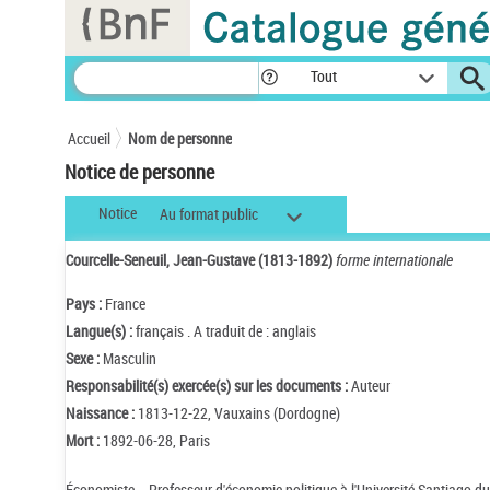
Panneau de gestion des cookies
Tout
Accueil
Nom de personne
Notice de personne
Notice
Au format public
Courcelle-Seneuil, Jean-Gustave (1813-1892)
forme internationale
Pays :
France
Langue(s) :
français . A traduit de : anglais
Sexe :
Masculin
Responsabilité(s) exercée(s) sur les documents :
Auteur
Naissance :
1813-12-22, Vauxains (Dordogne)
Mort :
1892-06-28, Paris
Économiste. - Professeur d'économie politique à l'Université Santiago du