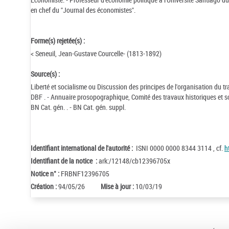
en chef du "Journal des économistes".
Forme(s) rejetée(s) :
< Seneuil, Jean-Gustave Courcelle- (1813-1892)
Source(s) :
Liberté et socialisme ou Discussion des principes de l'organisation du tra
DBF . - Annuaire prosopographique, Comité des travaux historiques et sc
BN Cat. gén. . - BN Cat. gén. suppl.
Identifiant international de l'autorité :
ISNI 0000 0000 8344 3114 , cf.
h
Identifiant de la notice :
ark:/12148/cb12396705x
Notice n° :
FRBNF12396705
Création :
94/05/26
Mise à jour :
10/03/19