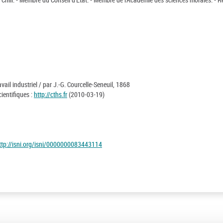
vail industriel / par J.-G. Courcelle-Seneuil, 1868
ientifiques :
http://cths.fr
(2010-03-19)
ttp://isni.org/isni/0000000083443114