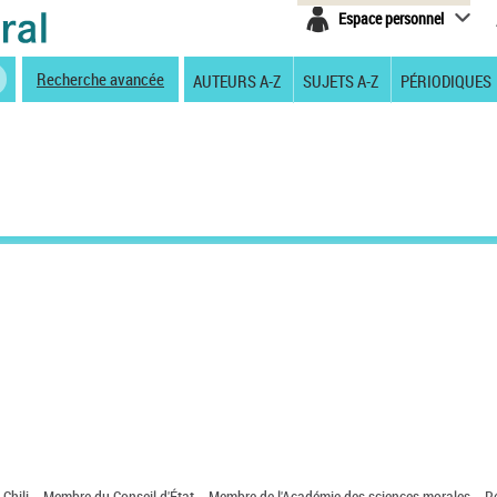
Espace personnel
Recherche avancée
AUTEURS A-Z
SUJETS A-Z
PÉRIODIQUES
 Chili. - Membre du Conseil d'État. - Membre de l'Académie des sciences morales. - 