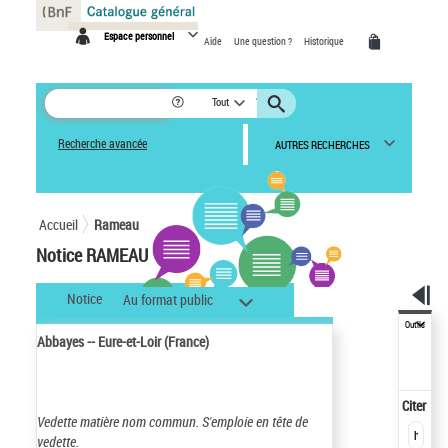
Panneau de gestion des cookies
Espace personnel
Aide
Une question ?
Historique
Tout
Recherche avancée
AUTRES RECHERCHES
Accueil
Rameau
Notice RAMEAU
Notice
Au format public
Outils
Abbayes -- Eure-et-Loir (France)
Citer
Vedette matière nom commun.
S'emploie en tête de
vedette.