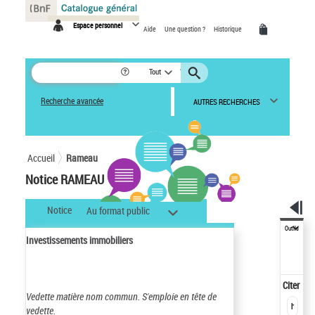
Panneau de gestion des cookies
Espace personnel
Aide
Une question ?
Historique
Tout
Recherche avancée
AUTRES RECHERCHES
Accueil
Rameau
Notice RAMEAU
Notice
Au format public
Outils
Investissements immobiliers
Citer
Vedette matière nom commun.
S'emploie en tête de
vedette.