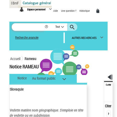
Panneau de gestion des cookies
Espace personnel
Aide
Une question ?
Historique
Tout
Recherche avancée
AUTRES RECHERCHES
Accueil
Rameau
Notice RAMEAU
Notice
Au format public
Outils
Slovaquie
Citer
Vedette matière nom géographique.
S'emploie en tête
de vedette ou en subdivision.