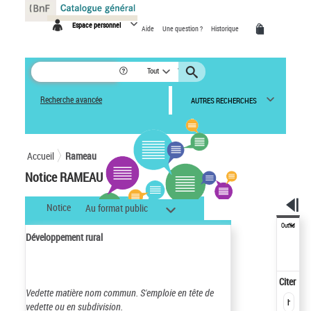
Panneau de gestion des cookies
Espace personnel
Aide
Une question ?
Historique
Tout
Recherche avancée
AUTRES RECHERCHES
Accueil
Rameau
Notice RAMEAU
Notice
Au format public
Outils
Développement rural
Citer
Vedette matière nom commun.
S'emploie en tête de
vedette ou en subdivision.