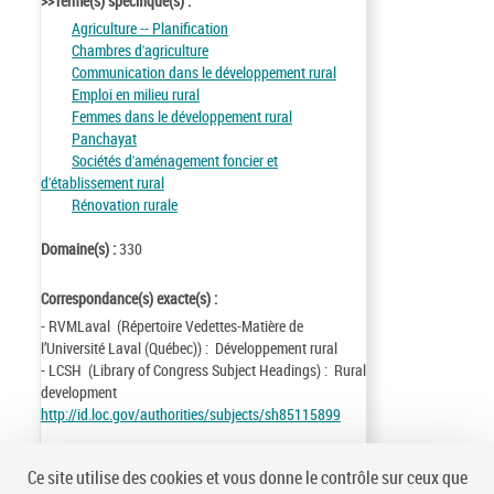
>>Terme(s) spécifique(s) :
Agriculture -- Planification
Chambres d'agriculture
Communication dans le développement rural
Emploi en milieu rural
Femmes dans le développement rural
Panchayat
Sociétés d'aménagement foncier et
d'établissement rural
Rénovation rurale
Domaine(s) :
330
Correspondance(s) exacte(s) :
- RVMLaval (Répertoire Vedettes-Matière de
l’Université Laval (Québec)) : Développement rural
- LCSH (Library of Congress Subject Headings) : Rural
development
http://id.loc.gov/authorities/subjects/sh85115899
Identifiant de la notice :
ark:/12148/cb119376402
Ce site utilise des cookies et vous donne le contrôle sur ceux que
Notice n° :
FRBNF11937640
Origine :