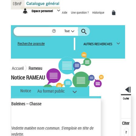
Panneau de gestion des cookies
Espace personnel
Aide
Une question ?
Historique
Tout
Recherche avancée
AUTRES RECHERCHES
Accueil
Rameau
Notice RAMEAU
Notice
Au format public
Outils
Baleines -- Chasse
Citer
Vedette matière nom commun.
S'emploie en tête de
vedette.