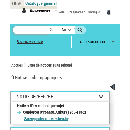
Panneau de gestion des cookies
Espace personnel
Aide
Une question ?
Historique
Tout
Recherche avancée
AUTRES RECHERCHES
Accueil
Liste de notices suite rebond
3
Notices bibliographiques
VOTRE RECHERCHE
Notices liées en tant que sujet.
Condorcet O'Connor, Arthur (1763-1852)
Sauvegarder votre recherche