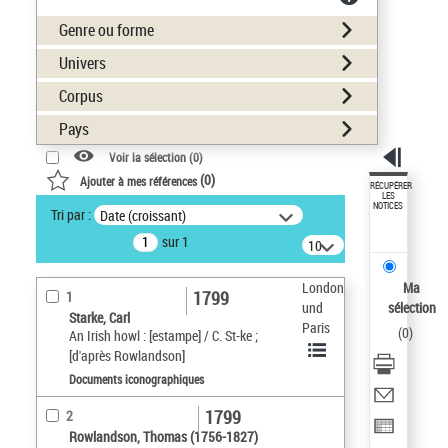
Genre ou forme
Univers
Corpus
Pays
Voir la sélection (
0
)
(
0
)
Ajouter à mes références
RÉCUPÉRER
LES
NOTICES
Tri par :
Date (croissant)
sur 1
10
résultats/page
London
Ma
1799
1
und
sélection
Starke, Carl
Paris
(
0
)
An Irish howl : [estampe] / C. St-ke ;
[d'après Rowlandson]
Documents iconographiques
1799
2
Rowlandson, Thomas (1756-1827)