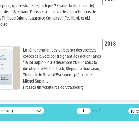
eprise, quelle stratégie juridique ? / [sous la direction de]
ntier,... Stéphane Rousseau,... ; [avec les contributions de
 Philippe Briand, Laurence Camensuli-Feuillard, et al.]
o éd.
2018
La rémunération des dirigeants des sociétés
cotées et le vote contraignant des actionnaires
: la loi Sapin 2 du 9 décembre 2016 / sous la
direction de Michel Stork, Stéphane Rousseau,
Thibault de Ravel d'Esclapon ; préface de
Michel Sapin,...
Presses universitaires de Strasbourg
oissant)
sur 1
10 r