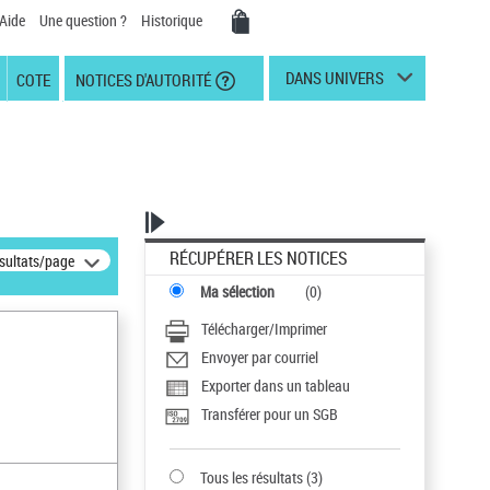
Aide
Une question ?
Historique
DANS UNIVERS
COTE
NOTICES D'AUTORITÉ
RÉCUPÉRER LES NOTICES
ésultats/page
Ma sélection
(
0
)
Télécharger/Imprimer
Envoyer par courriel
Exporter dans un tableau
Transférer pour un SGB
Tous les résultats
(
3
)