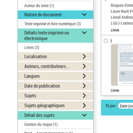
Risques d'entr
Auteur du texte
(1)
Laure Nurit-Po
Nature de document
Lionel Andreu,
LGDJ-Lextens
Texte imprimé et livre numérique
(3)
Livres
Détails texte imprimé ou
électronique
3
Livres
(3)
Localisation
Auteurs, contributeurs...
Langues
Date de publication
Livres
Sujets
Sujets géographiques
Tri par :
Date (cr
Détail des sujets
Gestion du risque
(1)