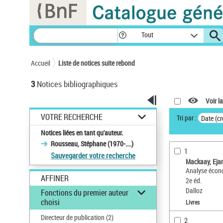
Panneau de gestion des cookies
Tout
Accueil
Liste de notices suite rebond
3
Notices bibliographiques
Voir la
VOTRE RECHERCHE
Tri par :
Date (cr
Notices liées en tant qu'auteur.
Rousseau, Stéphane (1970-....)
1
Sauvegarder votre recherche
Mackaay, Eja
Analyse écono
AFFINER
2e éd.
Dalloz
Fonctions du premier auteur
choisi
Livres
Directeur de publication
(2)
2