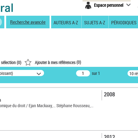
Espace personnel
Recherche avancée
AUTEURS A-Z
SUJETS A-Z
PÉRIODIQUES
(
0
)
 sélection (
0
)
Ajouter à mes références
oissant)
sur 1
10 r
2008
n
mique du droit / Ejan Mackaay,... Stéphane Rousseau,...
2012