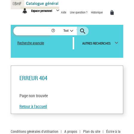
Panneau de gestion des cookies
Espace personnel
Aide
Une question ?
Historique
Tout
Recherche avancée
AUTRES RECHERCHES
ERREUR 404
Page non trouvée
Retour à l'accueil
Conditions générales d'utilisation
|
A propos
|
Plan du site
|
Écrire à la