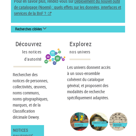
Pour en savoir plus, rendez-vous sur
Déploiement du nouvel outil
de catalogage (Noemi) : quels effets sur les données, interfaces et
services de la BnF ?
Recherches ciblées
Découvrez
Explorez
les notices
nos univers
d'autorité
Les univers donnent accès
à un sous-ensemble
Rechercher des
cohérent du catalogue
notices de personnes,
général, et proposent des
collectivités, œuvres,
modalités de recherche
noms communs,
spécifiquement adaptées.
noms géographiques,
marques, et de la
Classification
décimale Dewey.
IMAGES ET CARTES
JEUNESSE
MUSIQUE
NOTICES