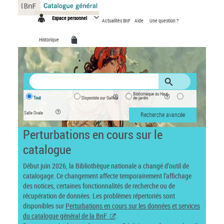
Panneau de gestion des cookies
Espace personnel
Actualités BnF
Aide
Une question ?
Historique
Bibliothèque du Haut-
Tout
Disponible sur Gallica
de-jardin
Salle Ovale
Recherche avancée
Perturbations en cours sur le
catalogue
Début juin 2026, la Bibliothèque nationale a changé d’outil de
catalogage. Ce changement affecte temporairement l’affichage
des notices, certaines fonctionnalités de recherche ou de
récupération de données. Les problèmes répertoriés sont
disponibles sur
Perturbations en cours sur les données et services
du catalogue général de la BnF
.