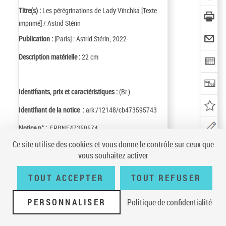
Titre(s) :
Les pérégrinations de Lady Vïnchka [Texte
imprimé] / Astrid Stérin
Publication :
[Paris] : Astrid Stérin, 2022-
Description matérielle :
22 cm
Identifiants, prix et caractéristiques :
(Br.)
Identifiant de la notice :
ark:/12148/cb473595743
Notice n° :
FRBNF47359574
Ce site utilise des cookies et vous donne le contrôle sur ceux que
vous souhaitez activer
TOUT ACCEPTER
TOUT REFUSER
Conditions générales d'utilisation
|
A propos
|
Plan du site
|
Écrire à la
BnF
|
Accessibilité (non conforme)
|
V 23.1.0
PERSONNALISER
Politique de confidentialité