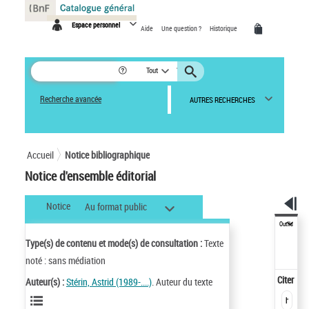
Panneau de gestion des cookies
Espace personnel
Aide
Une question ?
Historique
Tout
Recherche avancée
AUTRES RECHERCHES
Accueil
Notice bibliographique
Notice d'ensemble éditorial
Notice
Au format public
Outils
Type(s) de contenu et mode(s) de consultation :
Texte
noté : sans médiation
Citer
Auteur(s) :
Stérin, Astrid (1989-....)
. Auteur du texte