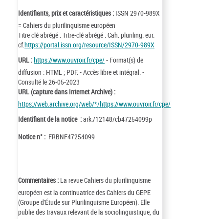
Identifiants, prix et caractéristiques :
ISSN 2970-989X
= Cahiers du plurilinguisme européen
Titre clé abrégé : Titre-clé abrégé : Cah. pluriling. eur.
cf.
https://portal.issn.org/resource/ISSN/2970-989X
URL :
https://www.ouvroir.fr/cpe/
- Format(s) de
diffusion : HTML ; PDF. - Accès libre et intégral. -
Consulté le 26-05-2023
URL (capture dans Internet Archive) :
https://web.archive.org/web/*/https://www.ouvroir.fr/cpe/
Identifiant de la notice :
ark:/12148/cb47254099p
Notice n° :
FRBNF47254099
Commentaires :
La revue Cahiers du plurilinguisme
européen est la continuatrice des Cahiers du GEPE
(Groupe d'Étude sur Plurilinguisme Européen). Elle
publie des travaux relevant de la sociolinguistique, du