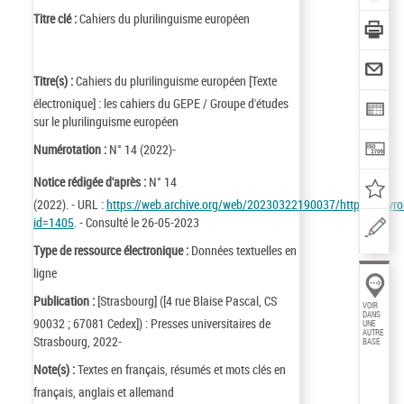
Titre clé :
Cahiers du plurilinguisme européen
Titre(s) :
Cahiers du plurilinguisme européen [Texte
électronique] : les cahiers du GEPE / Groupe d'études
sur le plurilinguisme européen
Numérotation :
N° 14 (2022)-
Notice rédigée d'après :
N° 14
(2022). - URL :
https://web.archive.org/web/20230322190037/https://ouvroi
id=1405
. - Consulté le 26-05-2023
Type de ressource électronique :
Données textuelles en
ligne
Publication :
[Strasbourg] ([4 rue Blaise Pascal, CS
VOIR
DANS
90032 ; 67081 Cedex]) : Presses universitaires de
UNE
AUTRE
Strasbourg, 2022-
BASE
Note(s) :
Textes en français, résumés et mots clés en
français, anglais et allemand