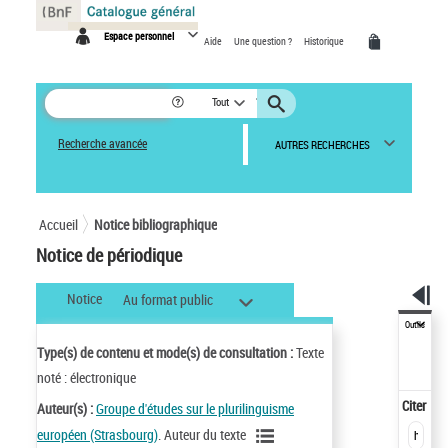
Panneau de gestion des cookies
Espace personnel
Aide
Une question ?
Historique
Tout
Recherche avancée
AUTRES RECHERCHES
Accueil
Notice bibliographique
Notice de périodique
Notice
Au format public
Outils
Type(s) de contenu et mode(s) de consultation :
Texte
noté : électronique
Citer
Auteur(s) :
Groupe d'études sur le plurilinguisme
européen (Strasbourg)
. Auteur du texte