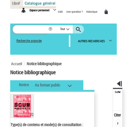
Panneau de gestion des cookies
Espace personnel
Aide
Une question ?
Historique
Tout
Recherche avancée
AUTRES RECHERCHES
Accueil
Notice bibliographique
Notice bibliographique
Notice
Au format public
Outils
Citer
Type(s) de contenu et mode(s) de consultation :