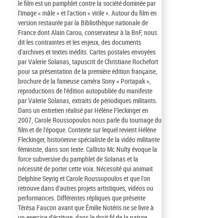
le film est un pamphlet contre la société dominée par
l'image « mâle » et l'action « virile ». Autour du film en
version restaurée par la Bibliothèque nationale de
France dont Alain Carou, conservateur à la BnF, nous
dit les contraintes et les enjeux, des documents
d'archives et textes inédits. Cartes postales envoyées
par Valerie Solanas, tapuscrit de Christiane Rochefort
pour sa présentation de la première édition française,
brochure de la fameuse caméra Sony « Portapak »,
reproductions de l'édition autopubliée du manifeste
par Valerie Solanas, extraits de périodiques militants.
Dans un entretien réalisé par Hélène Fleckinger en
2007, Carole Roussopoulos nous parle du tournage du
film et de l'époque. Contexte sur lequel revient Hélène
Fleckinger, historienne spécialiste de la vidéo militante
féministe, dans son texte. Callisto Mc Nulty évoque la
force subversive du pamphlet de Solanas et la
nécessité de porter cette voix. Nécessité qui animait
Delphine Seyrig et Carole Roussopoulos et que l'on
retrouve dans d'autres projets artistiques, vidéos ou
performances. Différentes répliques que présente
Térésa Faucon avant que Émilie Notéris ne se livre à
un exercice d'écriture, dans le droit fil de la nature