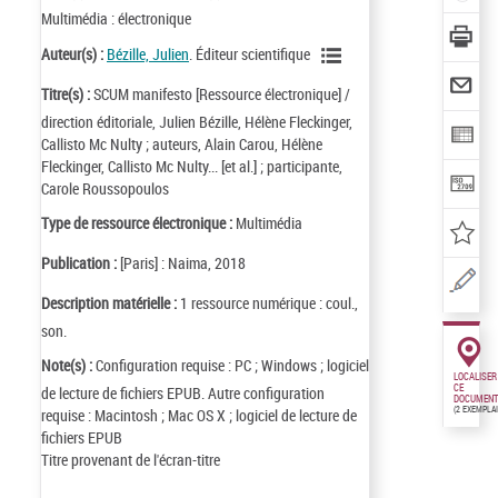
Multimédia : électronique
Auteur(s) :
Bézille, Julien
. Éditeur scientifique
Titre(s) :
SCUM manifesto [Ressource électronique] /
direction éditoriale, Julien Bézille, Hélène Fleckinger,
Callisto Mc Nulty ; auteurs, Alain Carou, Hélène
Fleckinger, Callisto Mc Nulty... [et al.] ; participante,
Carole Roussopoulos
Type de ressource électronique :
Multimédia
Publication :
[Paris] : Naima, 2018
Description matérielle :
1 ressource numérique : coul.,
son.
Note(s) :
Configuration requise : PC ; Windows ; logiciel
LOCALISER
CE
de lecture de fichiers EPUB. Autre configuration
DOCUMENT
(2 EXEMPLA
requise : Macintosh ; Mac OS X ; logiciel de lecture de
fichiers EPUB
Titre provenant de l'écran-titre