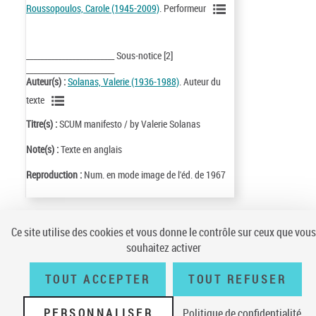
Roussopoulos, Carole (1945-2009)
. Performeur
_________________________ Sous-notice [2]
_________________________
Auteur(s) :
Solanas, Valerie (1936-1988)
. Auteur du
texte
Titre(s) :
SCUM manifesto / by Valerie Solanas
Note(s) :
Texte en anglais
Reproduction :
Num. en mode image de l'éd. de 1967
Ce site utilise des cookies et vous donne le contrôle sur ceux que vous
Conditions générales d'utilisation
|
A propos
|
Plan du site
|
Écrire à la
souhaitez activer
BnF
|
Accessibilité (non conforme)
|
V 23.1.0
TOUT ACCEPTER
TOUT REFUSER
PERSONNALISER
Politique de confidentialité