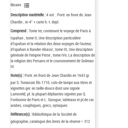
libraire
Description matérielle :
4 vol. : Portr. en front de Jean
Chardin ; in-4° + carte h.-t. depl.
Comprend :
Tome Ier, contenant le voyage de Paris à
Ispahan ; tome II, Une description particulière
d'Ispahan et la relation des deux voyages de l'auteur,
d'Ispahan à Bander-Abassi ; tome III, Une description
générale de l'emprie Perse ; tome IVe, La description de
la religion des Persans et le couronnement de Soliman
III
Note(s) :
Portr. en front de Jean Chardin en 1643 gr.
par S. Tomassin fils 1710, culs-de-lampe aux titres et
vignettes ger. en taille-douce dont une signée
Lamsveld, pl. la plupart dépliantes signées par Q.
Fonbonne de Paris et L. Surugue, tableaux et pl.de car.
arabes, couphiques, grecs, syriaques
Référence(s) :
Bibliothèque de la Société de
géographie, catalogue des livres de la réserve = 312