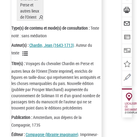
Type(s) de contenu et mode(s) de consultation :
Texte
noté : sans médiation
Auteur(s) :
Chardin, Jean (1643-1713)
. Auteur du
texte
Titre(s) :
Voyages du chevalier Chardin en Perse et
autres lieux de l'Orient [Texte imprimé], enrichis de
figures en taille-douc qui représentent les antiquités et
les choses remarquables du pais. Nouvelle édition
(publiée par Prosper Marchand) augmentée du
couronnement de Soliman III et d'un grand nombre de
passages tirés du manuscrit de l'auteur qui ne se
LOCALISER
trouvent point dans le éditions précédentes
CE
DOCUMENT
(3 EXEMPLA
Publication :
Amsterdam, aux dépens de la
Compagnie, 1735
Éditeur :
Compagnie (librairie imaginaire)
. Imprimeur-