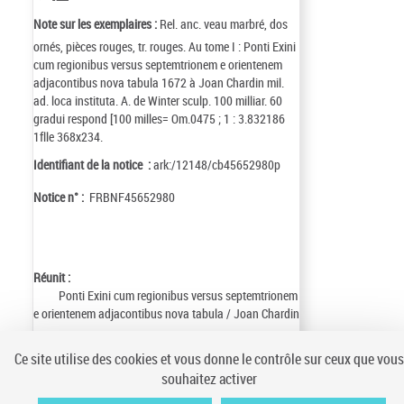
Note sur les exemplaires :
Rel. anc. veau marbré, dos
ornés, pièces rouges, tr. rouges. Au tome I : Ponti Exini
cum regionibus versus septemtrionem e orientenem
adjacontibus nova tabula 1672 à Joan Chardin mil.
ad. loca instituta. A. de Winter sculp. 100 milliar. 60
gradui respond [100 milles= Om.0475 ; 1 : 3.832186
1flle 368x234.
Identifiant de la notice :
ark:/12148/cb45652980p
Notice n° :
FRBNF45652980
Réunit :
Ponti Exini cum regionibus versus septemtrionem
e orientenem adjacontibus nova tabula / Joan Chardin
Ce site utilise des cookies et vous donne le contrôle sur ceux que vous
souhaitez activer
Conditions générales d'utilisation
|
A propos
|
Plan du site
|
Écrire à la