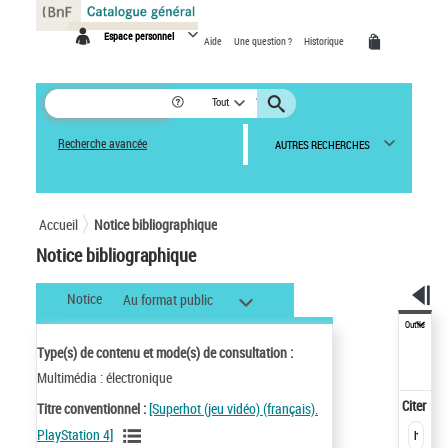
Panneau de gestion des cookies
Espace personnel
Aide
Une question ?
Historique
Tout
Recherche avancée
AUTRES RECHERCHES
Accueil
Notice bibliographique
Notice bibliographique
Notice
Au format public
Outils
Type(s) de contenu et mode(s) de consultation :
Multimédia : électronique
Citer
Titre conventionnel :
[Superhot (jeu vidéo) (français).
PlayStation 4]