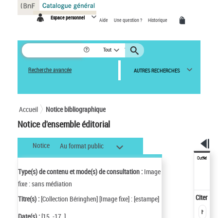
Panneau de gestion des cookies
Espace personnel
Aide
Une question ?
Historique
Tout
Recherche avancée
AUTRES RECHERCHES
Accueil
Notice bibliographique
Notice d'ensemble éditorial
Notice
Au format public
Outils
Type(s) de contenu et mode(s) de consultation :
Image
fixe : sans médiation
Citer
Titre(s) :
[Collection Béringhen] [Image fixe] : [estampe]
Date(s) :
[15..-17..]