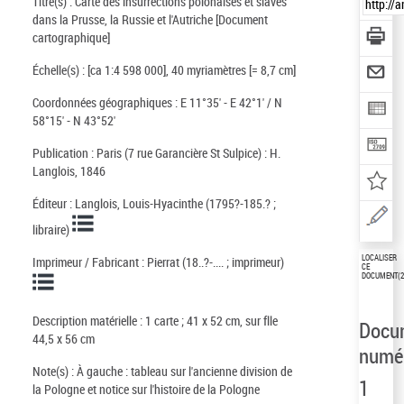
Titre(s) :
Carte des insurrections polonaises et slaves
dans la Prusse, la Russie et l'Autriche [Document
cartographique]
Échelle(s) :
[ca 1:4 598 000], 40 myriamètres [= 8,7 cm]
Coordonnées géographiques :
E 11°35' - E 42°1' / N
58°15' - N 43°52'
Publication :
Paris (7 rue Garancière St Sulpice) : H.
Langlois, 1846
Éditeur :
Langlois, Louis-Hyacinthe (1795?-185.? ;
libraire)
LOCALISER
Imprimeur / Fabricant :
Pierrat (18..?-.... ; imprimeur)
CE
DOCUMENT
(
Description matérielle :
1 carte ; 41 x 52 cm, sur flle
Docu
44,5 x 56 cm
numér
Note(s) :
À gauche : tableau sur l'ancienne division de
1
la Pologne et notice sur l'histoire de la Pologne