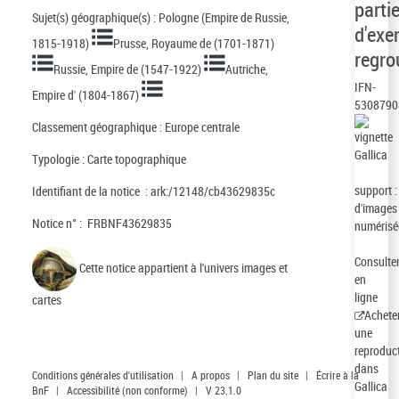
parti
Sujet(s) géographique(s) :
Pologne (Empire de Russie,
d'exe
1815-1918)
Prusse, Royaume de (1701-1871)
regro
Russie, Empire de (1547-1922)
Autriche,
IFN-
Empire d' (1804-1867)
5308790
Classement géographique :
Europe centrale
Typologie :
Carte topographique
support 
Identifiant de la notice :
ark:/12148/cb43629835c
d'images
Notice n° :
FRBNF43629835
numérisé
Consulte
Cette notice appartient à l'
univers images et
en
ligne
cartes
Achete
une
reproduc
dans
Conditions générales d'utilisation
|
A propos
|
Plan du site
|
Écrire à la
Gallica
BnF
|
Accessibilité (non conforme)
|
V 23.1.0