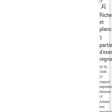
Riche
et
plans
1
parti
d'exe
regro
GE DL
1846-
21
support 
imprimée
Réserver
Acheter
une
reproduc