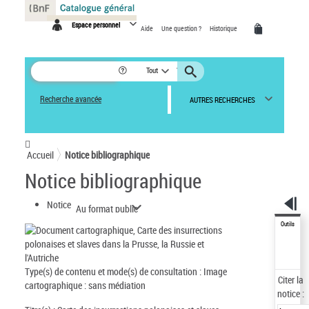
Panneau de gestion des cookies
Espace personnel
Aide
Une question ?
Historique
Tout
Recherche avancée
AUTRES RECHERCHES
Accueil
Notice bibliographique
Notice bibliographique
Notice
Au format public
Outils
Type(s) de contenu et mode(s) de consultation :
Image
Citer
la
cartographique : sans médiation
notice :