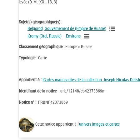
levée (D. M., XXI. 13, 3)
Sujet(s) géographique(s) :
Belgorod, Gouvernement de (Empire de Russie)
Kromy (Orel, Russie)
--
Environs
Classement géographique :
Europe > Russie
Typologie :
Carte
Appartient à :
[Cartes manuscrites de la collection Joseph Nicolas Delisle
Identifiant de la notice :
ark:/12148/cb42373869m
Notice n° :
FRBNF42373869
Cette notice appartient à l'
univers images et cartes