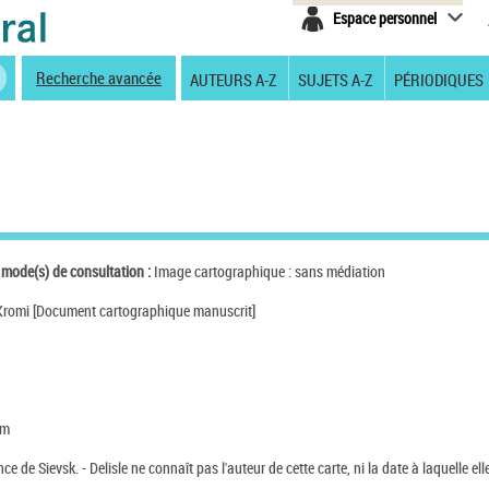
Espace personnel
Recherche avancée
AUTEURS A-Z
SUJETS A-Z
PÉRIODIQUES
 mode(s) de consultation :
Image cartographique : sans médiation
e Kromi [Document cartographique manuscrit]
cm
 de Sievsk. - Delisle ne connaît pas l'auteur de cette carte, ni la date à laquelle elle