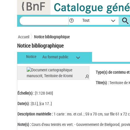
Panneau de gestion des cookies
Tout
Accueil
Notice bibliographique
Notice bibliographique
Notice
Au format public
Type(s) de contenu et
Titre(s) :
Territoire d
Échelle(s) :
[1:128 040]
Date(s) :
[S.l.], [ca 17..]
Description matérielle :
1 carte : ms. et col. ; 59 x 70 cm, sur flle 61 x 72 
Note(s) :
Cours d'eau teintés en vert. - Gouvernement de Bielgorod, province