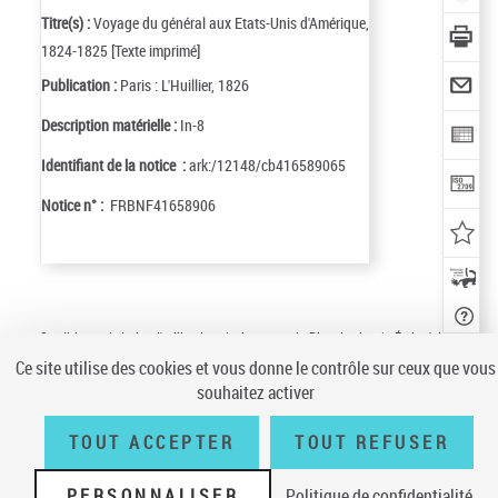
Titre(s) :
Voyage du général aux Etats-Unis d'Amérique,
1824-1825 [Texte imprimé]
Publication :
Paris : L'Huillier, 1826
Description matérielle :
In-8
Identifiant de la notice :
ark:/12148/cb416589065
Notice n° :
FRBNF41658906
Conditions générales d'utilisation
|
A propos
|
Plan du site
|
Écrire à la
BnF
|
Accessibilité (non conforme)
|
V 23.1.0
Ce site utilise des cookies et vous donne le contrôle sur ceux que vous
souhaitez activer
TOUT ACCEPTER
TOUT REFUSER
LOCALISER
CE
DOCUMENT
(1 EXEMPLA
PERSONNALISER
Politique de confidentialité