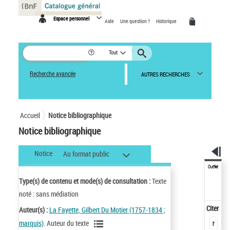
Panneau de gestion des cookies
Espace personnel
Aide
Une question ?
Historique
Tout
Recherche avancée
AUTRES RECHERCHES
Accueil
Notice bibliographique
Notice bibliographique
Notice
Au format public
Outils
Type(s) de contenu et mode(s) de consultation :
Texte
noté : sans médiation
Citer
Auteur(s) :
La Fayette, Gilbert Du Motier (1757-1834 ;
marquis)
. Auteur du texte