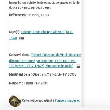
Image lithographiée, texte et musique gravés en taille-
douce au verso, sur deux pages
Référence(s) :
De Vinck, 12794
Sujet(s) :
Orléans, Louis-Philippe-Albert d' (1838-
1894)
Conservé dans :
[Recueil. Collection de Vinck. Un siècle
d'histoire de France par l'estampe, 1770-1870. Vol.
100 (pièces 12712-12826), Monarchie de Juillet]
Identifiant de la notice :
ark:/12148/cb41519030s
Notice n° :
FRBNF41519030
Cette notice appartient à l'
univers images et
cartes