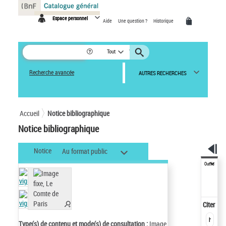
Panneau de gestion des cookies
Espace personnel
Aide
Une question ?
Historique
Tout
Recherche avancée
AUTRES RECHERCHES
Accueil
Notice bibliographique
Notice bibliographique
Notice
Au format public
Outils
Citer
Type(s) de contenu et mode(s) de consultation :
Image