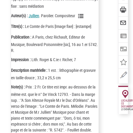
fixe : sans médiation
Auteur(s) :
Jullien
. Parolier. Compositeur
Titre(s) :
Le Comte de Paris [Image fixe] : [estampe]
Publication :
A Paris, chez Richault, Editeur de
Musique, Boulevard Poisonnière [sic], 16 au 1.er 5742.
R.
Impression :
Lith. Roger & C.ie r. Richer, 7
Description matérielle :
1 est. : lithographie et gravure
en taille-douce ; 33,2 x 25,5 cm
Note(s) :
Prix : 2 Fr. Ce titre est impr. au-dessous de la
même est. que le n° De Vinck 12793. - Dans la marge
sup. : "A Son Altesse Royale M.r le Duc d'Orléans". Au
LOCALISER
CE
verso de l'image : "Le Comte de Paris. Mélodie. Paroles
DOCUMENT
(2 EXEMPLA
et Musique de M.r Jullien" Musique pour chant et
piano et texte commençant par : "Dors, ô toi, mon
espérance si chère ; dors mon roi,". Au bas de cette
page et de la suivante : "R. 5742". - Feuillet double.