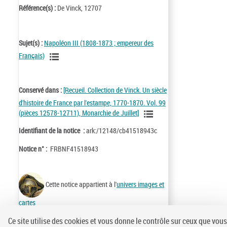
Référence(s) :
De Vinck, 12707
Sujet(s) :
Napoléon III (1808-1873 ; empereur des
Français)
Conservé dans :
[Recueil. Collection de Vinck. Un siècle
d'histoire de France par l'estampe, 1770-1870. Vol. 99
(pièces 12578-12711), Monarchie de Juillet]
Identifiant de la notice :
ark:/12148/cb41518943c
Notice n° :
FRBNF41518943
Cette notice appartient à l'
univers images et
cartes
Ce site utilise des cookies et vous donne le contrôle sur ceux que vous