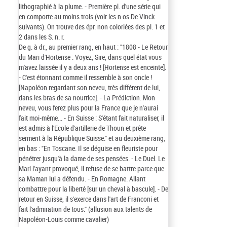
lithographié à la plume. - Première pl. d'une série qui
en comporte au moins trois (voir les n.os De Vinck
suivants). On trouve des épr. non coloriées des pl. 1 et
2 dans les S. n. r.
De g. à dr., au premier rang, en haut : "1808 - Le Retour
du Mari d'Hortense : Voyez, Sire, dans quel état vous
m'avez laissée il y a deux ans ! [Hortense est enceinte].
- C'est étonnant comme il ressemble à son oncle !
[Napoléon regardant son neveu, très différent de lui,
dans les bras de sa nourrice]. - La Prédiction. Mon
neveu, vous ferez plus pour la France que je n'aurai
fait moi-même... - En Suisse : S'étant fait naturaliser, il
est admis à l'Ecole d'artillerie de Thoun et prête
serment à la République Suisse." et au deuxième rang,
en bas : "En Toscane. Il se déguise en fleuriste pour
pénétrer jusqu'à la dame de ses pensées. - Le Duel. Le
Mari l'ayant provoqué, il refuse de se battre parce que
sa Maman lui a défendu. - En Romagne. Allant
combattre pour la liberté [sur un cheval à bascule]. - De
retour en Suisse, il s'exerce dans l'art de Franconi et
fait l'admiration de tous." (allusion aux talents de
Napoléon-Louis comme cavalier)