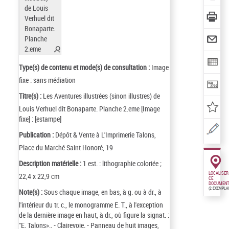
Type(s) de contenu et mode(s) de consultation :
Image
fixe : sans médiation
Titre(s) :
Les Aventures illustrées (sinon illustres) de
Louis Verhuel dit Bonaparte. Planche 2.eme [Image
fixe] : [estampe]
Publication :
Dépôt & Vente à L'Imprimerie Talons,
Place du Marché Saint Honoré, 19
Description matérielle :
1 est. : lithographie coloriée ;
LOCALISER
22,4 x 22,9 cm
CE
DOCUMENT
(2 EXEMPLA
Note(s) :
Sous chaque image, en bas, à g. ou à dr., à
l'intérieur du tr. c., le monogramme E. T., à l'exception
de la dernière image en haut, à dr., où figure la signat. :
"E. Talons».. - Clairevoie. - Panneau de huit images,