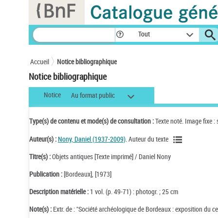
Panneau de gestion des cookies
Tout
Accueil
Notice bibliographique
Notice bibliographique
Notice
Au format public
Type(s) de contenu et mode(s) de consultation :
Texte noté. Image fixe :
Auteur(s) :
Nony, Daniel (1937-2009)
. Auteur du texte
Titre(s) :
Objets antiques [Texte imprimé] / Daniel Nony
Publication :
[Bordeaux], [1973]
Description matérielle :
1 vol. (p. 49-71) : photogr. ; 25 cm
Note(s) :
Extr. de : "Société archéologique de Bordeaux : exposition du 