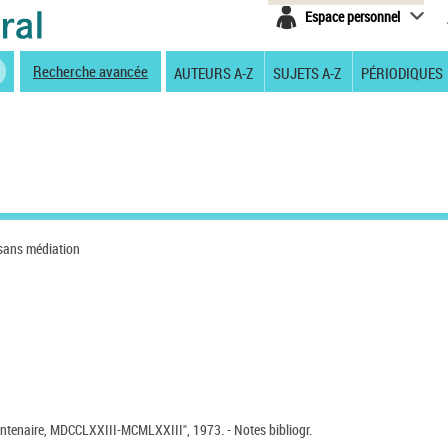
Espace personnel
Recherche avancée
AUTEURS A-Z
SUJETS A-Z
PÉRIODIQUES
 sans médiation
centenaire, MDCCLXXIII-MCMLXXIII", 1973. - Notes bibliogr.