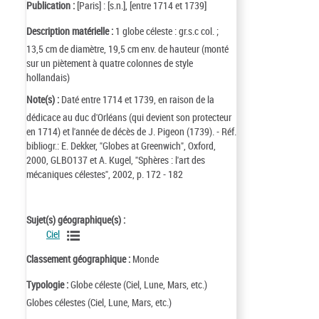
Publication :
[Paris] : [s.n.], [entre 1714 et 1739]
Description matérielle :
1 globe céleste : gr.s.c col. ;
13,5 cm de diamètre, 19,5 cm env. de hauteur (monté
sur un piètement à quatre colonnes de style
hollandais)
Note(s) :
Daté entre 1714 et 1739, en raison de la
dédicace au duc d'Orléans (qui devient son protecteur
en 1714) et l'année de décès de J. Pigeon (1739). - Réf.
bibliogr.: E. Dekker, "Globes at Greenwich", Oxford,
2000, GLBO137 et A. Kugel, "Sphères : l'art des
mécaniques célestes", 2002, p. 172 - 182
Sujet(s) géographique(s) :
Ciel
Classement géographique :
Monde
Typologie :
Globe céleste (Ciel, Lune, Mars, etc.)
Globes célestes (Ciel, Lune, Mars, etc.)