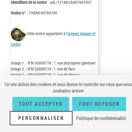
Identifiant de la notice :
ark:/12148/cb407847007
Notice n° :
FRBNF40784700
Cette notice appartient à l'
univers images et
cartes
Image 1. - IFN-55008719 : ², vue descriptive générale
Image 2. - IFN-55008719 : ², vue de face
Image 3. - IFN-55008719 : ², vue de dessus
Ce site utilise des cookies et vous donne le contrôle sur ceux que vous
souhaitez activer
Conditions générales d'utilisation
|
A propos
|
Plan du site
|
Écrire à la
TOUT ACCEPTER
TOUT REFUSER
BnF
|
Accessibilité (non conforme)
|
V 23.1.0
PERSONNALISER
Politique de confidentialité