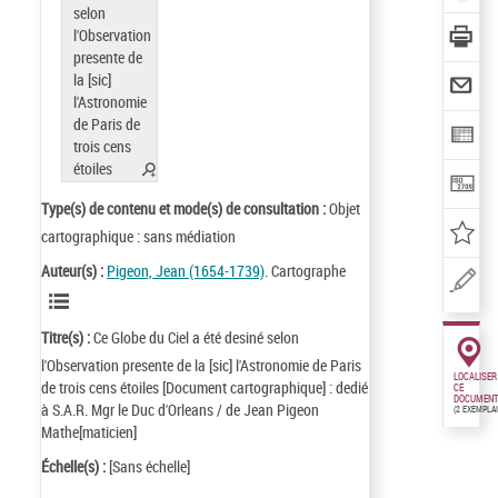
Type(s) de contenu et mode(s) de consultation :
Objet
cartographique : sans médiation
Auteur(s) :
Pigeon, Jean (1654-1739)
. Cartographe
Titre(s) :
Ce Globe du Ciel a été desiné selon
l'Observation presente de la [sic] l'Astronomie de Paris
LOCALISER
de trois cens étoiles [Document cartographique] : dedié
CE
DOCUMENT
à S.A.R. Mgr le Duc d'Orleans / de Jean Pigeon
(2 EXEMPLA
Mathe[maticien]
Échelle(s) :
[Sans échelle]