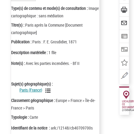
Type(s) de contenu et mode(s) de consultation :
Image
cartographique : sans médiation
Titre(s) :
Paris après la Commune [Document
cartographique]
Publication :
Paris : F. E. Grosdidier, 1871
Description matérielle :
1 flle
Note(s) :
Avec les parties incendiées. - Bf II
Sujet(s) géographique(s) :
Paris (France)
Classement géographique :
Europe > France > Île-de-
LOCALISER
CE
France > Paris
DOCUMENT
(2 EXEMPLA
Typologie :
Carte
Identifiant de la notice :
ark:/12148/cb40709700s