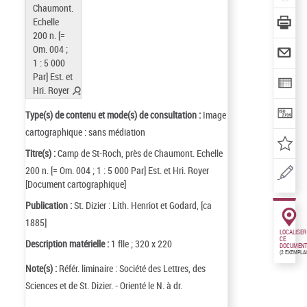
Type(s) de contenu et mode(s) de consultation :
Image
cartographique : sans médiation
Titre(s) :
Camp de St-Roch, près de Chaumont. Echelle
200 n. [= Om. 004 ; 1 : 5 000 Par] Est. et Hri. Royer
[Document cartographique]
Publication :
St. Dizier : Lith. Henriot et Godard, [ca
1885]
LOCALISER
CE
Description matérielle :
1 flle ; 320 x 220
DOCUMENT
(2 EXEMPLA
Note(s) :
Référ. liminaire : Société des Lettres, des
Sciences et de St. Dizier. - Orienté le N. à dr.