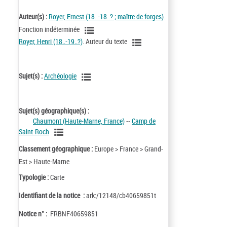
Auteur(s) :
Royer, Ernest (18..-18..? ; maître de forges)
.
Fonction indéterminée
Royer, Henri (18..-19..?)
. Auteur du texte
Sujet(s) :
Archéologie
Sujet(s) géographique(s) :
Chaumont (Haute-Marne, France)
--
Camp de
Saint-Roch
Classement géographique :
Europe > France > Grand-
Est > Haute-Marne
Typologie :
Carte
Identifiant de la notice :
ark:/12148/cb40659851t
Notice n° :
FRBNF40659851