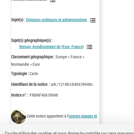
Sujet(s) :
Divisions politiques et administratives
Sujet(s) géographique(s) :
Bernay, Arrodissement de (Eure, France)
Classement géographique :
Europe > France >
Normandie > Eure
Typologie :
Carte
Identifiant de la notice :
ark:/12148/cb40639948s
Notice n° :
FRBNF40639948
Cette notice appartient à l'
univers images et
cartes
Ce site utilise des cookies et vous donne le contrôle sur ceux que vous