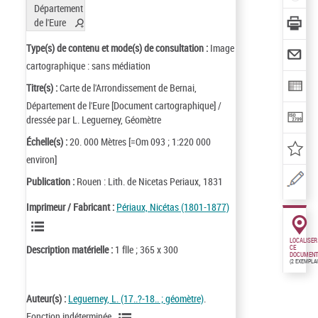
Type(s) de contenu et mode(s) de consultation :
Image
cartographique : sans médiation
Titre(s) :
Carte de l'Arrondissement de Bernai,
Département de l'Eure [Document cartographique] /
dressée par L. Leguerney, Géomètre
Échelle(s) :
20. 000 Mètres [=Om 093 ; 1:220 000
environ]
Publication :
Rouen : Lith. de Nicetas Periaux, 1831
Imprimeur / Fabricant :
Périaux, Nicétas (1801-1877)
LOCALISER
Description matérielle :
1 flle ; 365 x 300
CE
DOCUMENT
(2 EXEMPLA
Auteur(s) :
Leguerney, L. (17..?-18.. ; géomètre)
.
Fonction indéterminée