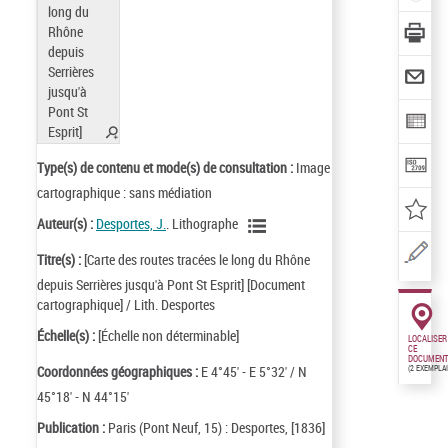
Type(s) de contenu et mode(s) de consultation :
Image
cartographique : sans médiation
Auteur(s) :
Desportes, J.
. Lithographe
Titre(s) :
[Carte des routes tracées le long du Rhône
depuis Serrières jusqu'à Pont St Esprit] [Document
cartographique] / Lith. Desportes
Échelle(s) :
[Échelle non déterminable]
LOCALISER
CE
DOCUMENT
Coordonnées géographiques :
E 4°45' - E 5°32' / N
(2 EXEMPLA
45°18' - N 44°15'
Publication :
Paris (Pont Neuf, 15) : Desportes, [1836]