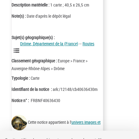
Description matérielle :
1 carte ; 40,5 x 26,5 cm
Note(s) :
Date d'après le dépôt légal
Sujet(s) géographique(s) :
Drôme, Département de la (France)
--
Routes
Classement géographique :
Europe > France >
Auvergne-Rhône-Alpes > Drôme
Typologie :
Carte
Identifiant de la notice :
ark:/12148/cb40636430m
Notice n° :
FRBNF40636430
Cette notice appartient à l'
univers images et
cartes