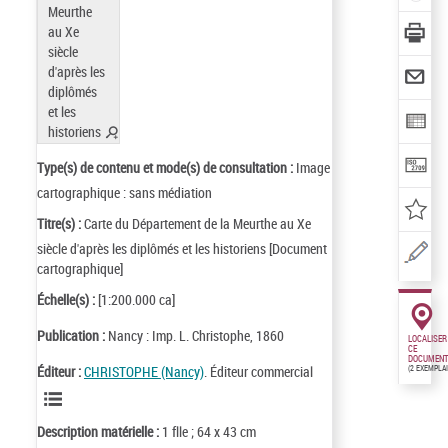
Type(s) de contenu et mode(s) de consultation :
Image
cartographique : sans médiation
Titre(s) :
Carte du Département de la Meurthe au Xe
siècle d'après les diplômés et les historiens [Document
cartographique]
Échelle(s) :
[1:200.000 ca]
Publication :
Nancy : Imp. L. Christophe, 1860
LOCALISER
CE
DOCUMENT
Éditeur :
CHRISTOPHE (Nancy)
. Éditeur commercial
(2 EXEMPLA
Description matérielle :
1 flle ; 64 x 43 cm