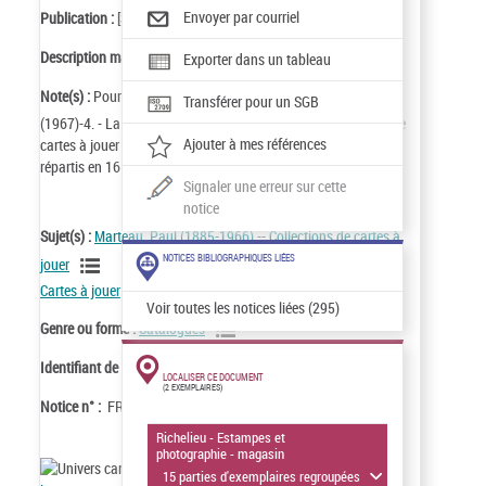
Envoyer par courriel
Publication :
[S.l.n.d]
Description matérielle :
16 boîtes
Exporter dans un tableau
Note(s) :
Pour le dépouillement de la collection voir : YE3-1
Transférer pour un SGB
(1967)-4. - La cote comprend 297 jeux de cartes, ensembles de
Ajouter à mes références
cartes à jouer et documents d'archives de la maison Grimaud,
répartis en 16 boîtes
Signaler une erreur sur cette
notice
Sujet(s) :
Marteau, Paul (1885-1966)
--
Collections de cartes à
NOTICES BIBLIOGRAPHIQUES LIÉES
jouer
Cartes à jouer
Voir toutes les notices liées (295)
Genre ou forme :
Catalogues
Identifiant de la notice :
ark:/12148/cb403336589
LOCALISER CE DOCUMENT
(2 EXEMPLAIRES)
Notice n° :
FRBNF40333658
Richelieu - Estampes et
photographie - magasin
Cette notice appartient à l'
univers
15 parties d'exemplaires regroupées