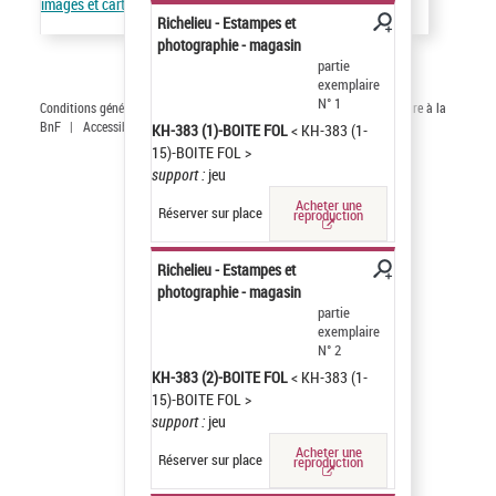
images et cartes
Richelieu - Estampes et
photographie - magasin
partie
exemplaire
N° 1
Conditions générales d'utilisation
|
A propos
|
Plan du site
|
Écrire à la
BnF
|
Accessibilité (non conforme)
|
V 23.1.0
KH-383 (1)-BOITE FOL
< KH-383 (1-
15)-BOITE FOL >
support :
jeu
Acheter une
Réserver sur place
reproduction
Richelieu - Estampes et
photographie - magasin
partie
exemplaire
N° 2
KH-383 (2)-BOITE FOL
< KH-383 (1-
15)-BOITE FOL >
support :
jeu
Acheter une
Réserver sur place
reproduction