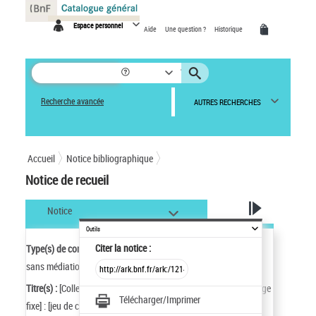
Panneau de gestion des cookies
Espace personnel
Aide
Une question ?
Historique
Recherche avancée
AUTRES RECHERCHES
Accueil
Notice bibliographique
Notice de recueil
Notice
Outils
Citer
la notice :
Type(s) de contenu et mode(s) de consultation :
Image fixe :
sans médiation
Titre(s) :
[Collection Paul Marteau. Recueil. Cartes à jouer] [Image
Télécharger/Imprimer
fixe] : [jeu de cartes]