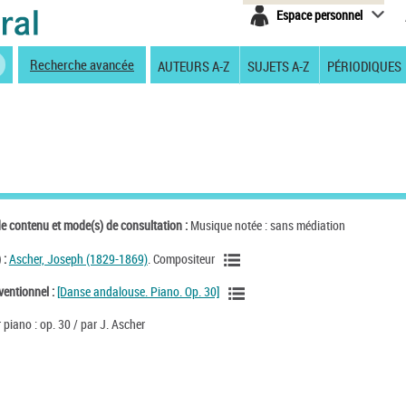
Espace personnel
Recherche avancée
AUTEURS A-Z
SUJETS A-Z
PÉRIODIQUES
de contenu et mode(s) de consultation :
Musique notée : sans médiation
 :
Ascher, Joseph (1829-1869)
. Compositeur
ventionnel :
[Danse andalouse. Piano. Op. 30]
piano : op. 30 / par J. Ascher