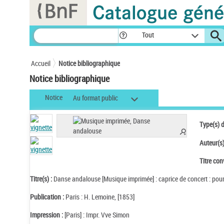
Panneau de gestion des cookies
Tout
Accueil
Notice bibliographique
Notice bibliographique
Notice
Au format public
Type(s) 
Auteur(s)
Titre con
Titre(s) :
Danse andalouse [Musique imprimée] : caprice de concert : pour 
Publication :
Paris : H. Lemoine, [1853]
Impression :
[Paris] : Impr. Vve Simon