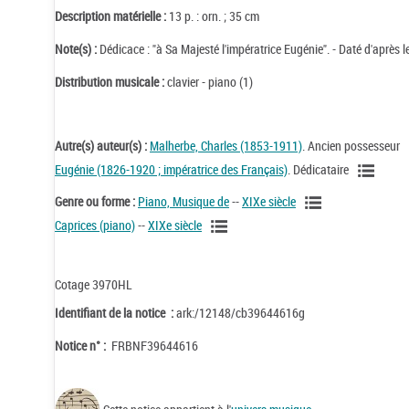
Description matérielle :
13 p. : orn. ; 35 cm
Note(s) :
Dédicace : "à Sa Majesté l'impératrice Eugénie". - Daté d'après 
Distribution musicale :
clavier - piano (1)
Autre(s) auteur(s) :
Malherbe, Charles (1853-1911)
. Ancien possesseur
Eugénie (1826-1920 ; impératrice des Français)
. Dédicataire
Genre ou forme :
Piano, Musique de
--
XIXe siècle
Caprices (piano)
--
XIXe siècle
Cotage 3970HL
Identifiant de la notice :
ark:/12148/cb39644616g
Notice n° :
FRBNF39644616