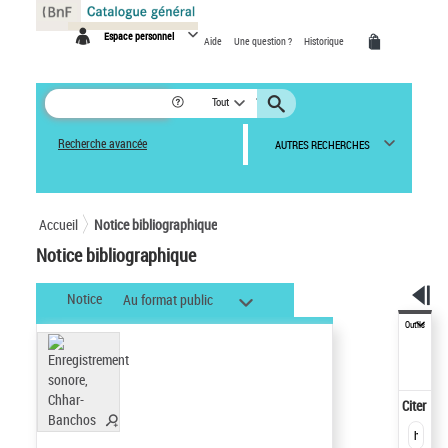
Panneau de gestion des cookies
Espace personnel
Aide
Une question ?
Historique
Tout
Recherche avancée
AUTRES RECHERCHES
Accueil
Notice bibliographique
Notice bibliographique
Notice
Au format public
Outils
Citer