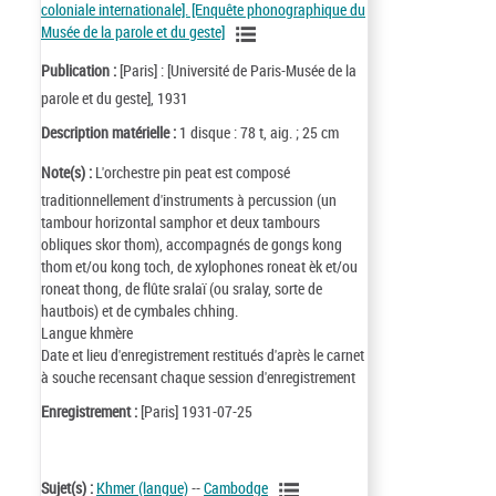
coloniale internationale]. [Enquête phonographique du
Musée de la parole et du geste]
Publication :
[Paris] : [Université de Paris-Musée de la
parole et du geste], 1931
Description matérielle :
1 disque : 78 t, aig. ; 25 cm
Note(s) :
L'orchestre pin peat est composé
traditionnellement d'instruments à percussion (un
tambour horizontal samphor et deux tambours
obliques skor thom), accompagnés de gongs kong
thom et/ou kong toch, de xylophones roneat èk et/ou
roneat thong, de flûte sralaï (ou sralay, sorte de
hautbois) et de cymbales chhing.
Langue khmère
Date et lieu d'enregistrement restitués d'après le carnet
à souche recensant chaque session d'enregistrement
Enregistrement :
[Paris] 1931-07-25
Sujet(s) :
Khmer (langue)
--
Cambodge