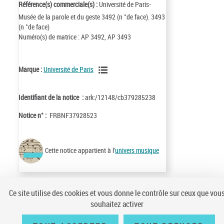
Référence(s) commerciale(s) :
Université de Paris-
Musée de la parole et du geste 3492 (n °de face). 3493
(n °de face)
Numéro(s) de matrice : AP 3492, AP 3493
Marque :
Université de Paris
Identifiant de la notice :
ark:/12148/cb379285238
Notice n° :
FRBNF37928523
Cette notice appartient à l'
univers musique
Ce site utilise des cookies et vous donne le contrôle sur ceux que vou
souhaitez activer
Conditions générales d'utilisation
|
A propos
|
Plan du site
|
Écrire à la
BnF
|
Accessibilité (non conforme)
|
V 23.1.0