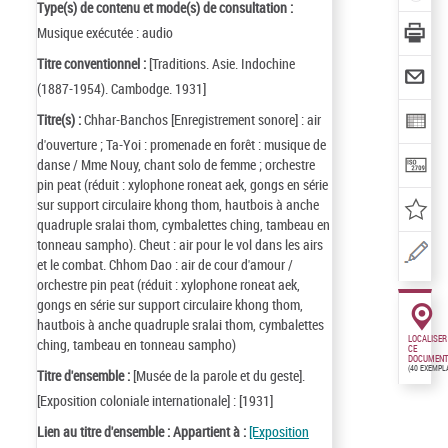
Type(s) de contenu et mode(s) de consultation :
Musique exécutée : audio
Titre conventionnel :
[Traditions. Asie. Indochine
(1887-1954). Cambodge. 1931]
Titre(s) :
Chhar-Banchos [Enregistrement sonore] : air
d'ouverture ; Ta-Yoi : promenade en forêt : musique de
danse / Mme Nouy, chant solo de femme ; orchestre
pin peat (réduit : xylophone roneat aek, gongs en série
sur support circulaire khong thom, hautbois à anche
quadruple sralai thom, cymbalettes ching, tambeau en
tonneau sampho). Cheut : air pour le vol dans les airs
et le combat. Chhom Dao : air de cour d'amour /
orchestre pin peat (réduit : xylophone roneat aek,
gongs en série sur support circulaire khong thom,
hautbois à anche quadruple sralai thom, cymbalettes
LOCALISER
ching, tambeau en tonneau sampho)
CE
DOCUMENT
(40 EXEMPL
Titre d'ensemble :
[Musée de la parole et du geste].
[Exposition coloniale internationale] : [1931]
Lien au titre d'ensemble :
Appartient à :
[Exposition