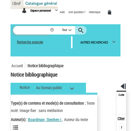
Panneau de gestion des cookies
Espace personnel
Aide
Une question ?
Historique
Tout
Recherche avancée
AUTRES RECHERCHES
Accueil
Notice bibliographique
Notice bibliographique
Notice
Au format public
Outils
Type(s) de contenu et mode(s) de consultation :
Texte
noté. Image fixe : sans médiation
Citer
Auteur(s) :
Boardman, Stephen I.
. Auteur du texte