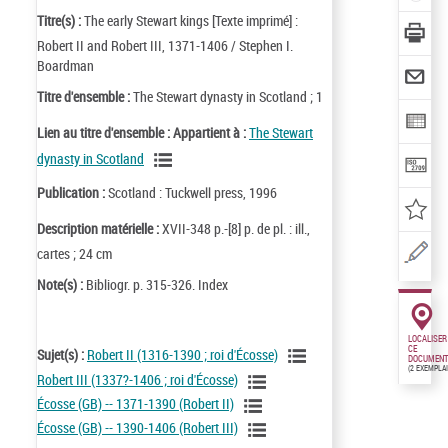
Titre(s) :
The early Stewart kings [Texte imprimé] :
Robert II and Robert III, 1371-1406 / Stephen I.
Boardman
Titre d'ensemble :
The Stewart dynasty in Scotland ; 1
Lien au titre d'ensemble :
Appartient à :
The Stewart
dynasty in Scotland
Publication :
Scotland : Tuckwell press, 1996
Description matérielle :
XVII-348 p.-[8] p. de pl. : ill.,
cartes ; 24 cm
Note(s) :
Bibliogr. p. 315-326. Index
LOCALISER
CE
Sujet(s) :
Robert II (1316-1390 ; roi d'Écosse)
DOCUMENT
(2 EXEMPLA
Robert III (1337?-1406 ; roi d'Écosse)
Écosse (GB) -- 1371-1390 (Robert II)
Écosse (GB) -- 1390-1406 (Robert III)