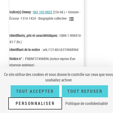
Indice(s) Dewey :
941.103 0922
(23e éd.) = Histoire -
Écosse -1314-1424 - Biographie collective
Identifiants, prix et caractéristiques :
ISBN 1-898410-
43-7 (br.)
Identifiant de la notice :
ark:/12148/cb37496896d
Notice n° :
FRBNF37496896 (notice reprise d'un
réservoir extérieur)
Ce site utilise des cookies et vous donne le contrôle sur ceux que vous
souhaitez activer
TOUT ACCEPTER
TOUT REFUSER
Conditions générales d'utilisation
|
A propos
|
Plan du site
|
Écrire à la
BnF
|
Accessibilité (non conforme)
|
V 23.1.0
PERSONNALISER
Politique de confidentialité