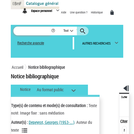
Panneau de gestion des cookies
Espace personnel
Aide
Une question ?
Historique
Tout
Recherche avancée
AUTRES RECHERCHES
Accueil
Notice bibliographique
Notice bibliographique
Notice
Au format public
Outils
Type(s) de contenu et mode(s) de consultation :
Texte
noté. Image fixe : sans médiation
Citer
Auteur(s) :
Depeyrot, Georges (1953-....)
. Auteur du
texte