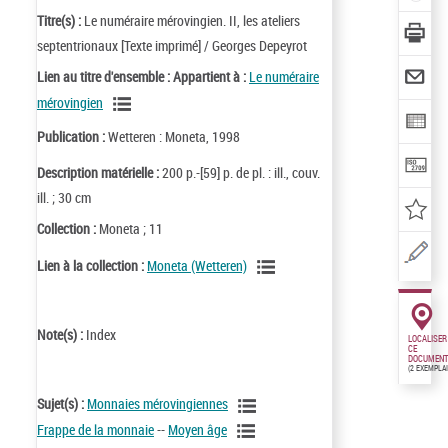
Titre(s) :
Le numéraire mérovingien. II, les ateliers
septentrionaux [Texte imprimé] / Georges Depeyrot
Lien au titre d'ensemble :
Appartient à :
Le numéraire
mérovingien
Publication :
Wetteren : Moneta, 1998
Description matérielle :
200 p.-[59] p. de pl. : ill., couv.
ill. ; 30 cm
Collection :
Moneta ; 11
Lien à la collection :
Moneta (Wetteren)
Note(s) :
Index
LOCALISER
CE
DOCUMENT
(2 EXEMPLA
Sujet(s) :
Monnaies mérovingiennes
Frappe de la monnaie
--
Moyen âge