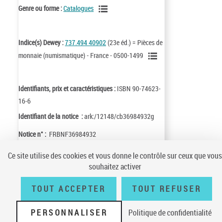
Genre ou forme :
Catalogues
Indice(s) Dewey :
737.494 40902
(23e éd.) = Pièces de
monnaie (numismatique) - France - 0500-1499
Identifiants, prix et caractéristiques :
ISBN 90-74623-
16-6
Identifiant de la notice :
ark:/12148/cb36984932g
Notice n° :
FRBNF36984932
Ce site utilise des cookies et vous donne le contrôle sur ceux que vous
souhaitez activer
TOUT ACCEPTER
TOUT REFUSER
Conditions générales d'utilisation
|
A propos
|
Plan du site
|
Écrire à la
BnF
|
Accessibilité (non conforme)
|
V 23.1.0
PERSONNALISER
Politique de confidentialité