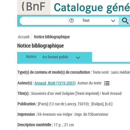
Panneau de gestion des cookies
Tout
Accueil
Notice bibliographique
Notice bibliographique
Notice
Au format public
Type(s) de contenu et mode(s) de consultation :
Texte noté : sans média
Auteur(s) :
Arnaud, Noël (1919-2003)
. Auteur du texte
Titre(s) :
Souvenirs d'un vieil Oulipien [Texte imprimé] / Noël Arnaud
Publication :
[Paris] (12 rue de Lancry, 75010) : [Oulipo], [s.d.]
Impression :
59-Avesnes-sur-Helpe : Impr. de l'Observateur
Description matérielle :
17 p. ; 21 cm