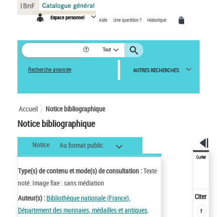
Panneau de gestion des cookies
Espace personnel
Aide
Une question ?
Historique
Tout
Recherche avancée
AUTRES RECHERCHES
Accueil
Notice bibliographique
Notice bibliographique
Notice
Au format public
Outils
Type(s) de contenu et mode(s) de consultation :
Texte
noté. Image fixe : sans médiation
Citer
Auteur(s) :
Bibliothèque nationale (France).
Département des monnaies, médailles et antiques
.