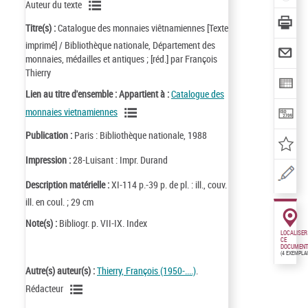
Auteur du texte
Titre(s) :
Catalogue des monnaies viêtnamiennes [Texte
imprimé] / Bibliothèque nationale, Département des
monnaies, médailles et antiques ; [réd.] par François
Thierry
Lien au titre d'ensemble :
Appartient à :
Catalogue des
monnaies vietnamiennes
Publication :
Paris : Bibliothèque nationale, 1988
Impression :
28-Luisant : Impr. Durand
Description matérielle :
XI-114 p.-39 p. de pl. : ill., couv.
ill. en coul. ; 29 cm
Note(s) :
Bibliogr. p. VII-IX. Index
LOCALISER
CE
DOCUMENT
(4 EXEMPLA
Autre(s) auteur(s) :
Thierry, François (1950-....)
.
Rédacteur