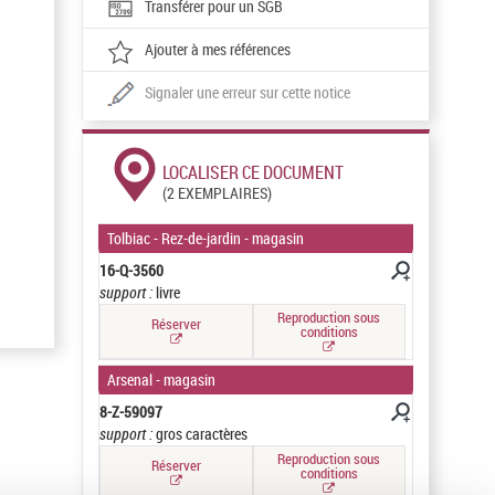
Transférer pour un SGB
Ajouter à mes références
Signaler une erreur sur cette notice
LOCALISER CE DOCUMENT
(2 EXEMPLAIRES)
Tolbiac - Rez-de-jardin - magasin
16-Q-3560
support :
livre
Reproduction sous
Réserver
conditions
Arsenal - magasin
8-Z-59097
support :
gros caractères
Reproduction sous
Réserver
conditions