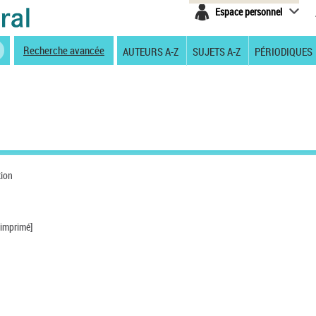
Espace personnel
Recherche avancée
AUTEURS A-Z
SUJETS A-Z
PÉRIODIQUES
tion
 imprimé]