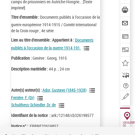
camps de prisonniers en Autriche-Hongrie... [Texte
imprimé]
Titre d'ensemble :
Documents publiés à l'occasion de la
guerre européenne 1914-1915 / Comité international
de la Croix-rouge ; 4e série
Lien au titre d'ensemble :
Appartient à :
Documents
publiés à l'occasion de la guerre 1914-191.
Publication :
Genève : Georg, 1915
Description matérielle :
44 p. ; 24 cm
Autre(s) auteur(s) :
Ador, Gustave (1845-1928)
Ferrière, F. (Dr)
Schulthess-Schindler, Dr. de
Identifiant de la notice :
ark:/12148/cb326198577
LOCALISER
Notice n° :
FRBNF32619857
CE
DOCUMENT
(3 EXEMPLA