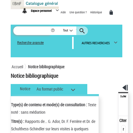
Panneau de gestion des cookies
Espace personnel
Aide
Une question ?
Historique
Tout
Recherche avancée
AUTRES RECHERCHES
Accueil
Notice bibliographique
Notice bibliographique
Notice
Au format public
Outils
Type(s) de contenu et mode(s) de consultation :
Texte
noté : sans médiation
Citer
Titre(s) :
Rapports de... G. Ador, Dr. F. Ferrière et Dr. de
Schulthess-Schindler sur leurs visites à quelques