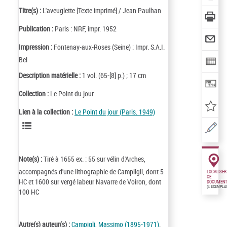
Titre(s) :
L'aveuglette [Texte imprimé] / Jean Paulhan
Publication :
Paris : NRF, impr. 1952
Impression :
Fontenay-aux-Roses (Seine) : Impr. S.A.I.
Bel
Description matérielle :
1 vol. (65-[8] p.) ; 17 cm
Collection :
Le Point du jour
Lien à la collection :
Le Point du jour (Paris. 1949)
Note(s) :
Tiré à 1655 ex. : 55 sur vélin d'Arches,
accompagnés d'une lithographie de Campligli, dont 5
LOCALISER
CE
HC et 1600 sur vergé labeur Navarre de Voiron, dont
DOCUMENT
(4 EXEMPLA
100 HC
Autre(s) auteur(s) :
Campigli, Massimo (1895-1971)
.