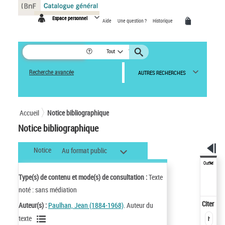
Panneau de gestion des cookies
Espace personnel
Aide
Une question ?
Historique
Tout
Recherche avancée
AUTRES RECHERCHES
Accueil
Notice bibliographique
Notice bibliographique
Notice
Au format public
Outils
Type(s) de contenu et mode(s) de consultation :
Texte
noté : sans médiation
Citer
Auteur(s) :
Paulhan, Jean (1884-1968)
. Auteur du
texte