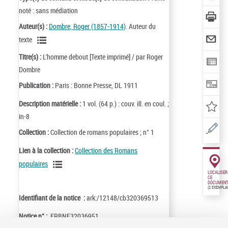
noté : sans médiation
Auteur(s) :
Dombre, Roger (1857-1914)
. Auteur du
texte
Titre(s) :
L'homme debout [Texte imprimé] / par Roger
Dombre
Publication :
Paris : Bonne Presse, DL 1911
Description matérielle :
1 vol. (64 p.) : couv. ill. en coul. ;
in-8
Collection :
Collection de romans populaires ; n° 1
Lien à la collection :
Collection des Romans
populaires
LOCALISER
CE
DOCUMENT
(2 EXEMPLA
Identifiant de la notice :
ark:/12148/cb320369513
Notice n° :
FRBNF32036951