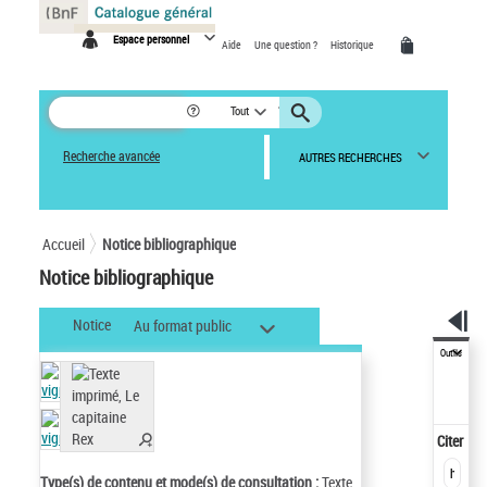
Panneau de gestion des cookies
Espace personnel
Aide
Une question ?
Historique
Tout
Recherche avancée
AUTRES RECHERCHES
Accueil
Notice bibliographique
Notice bibliographique
Notice
Au format public
Outils
Citer
Type(s) de contenu et mode(s) de consultation :
Texte