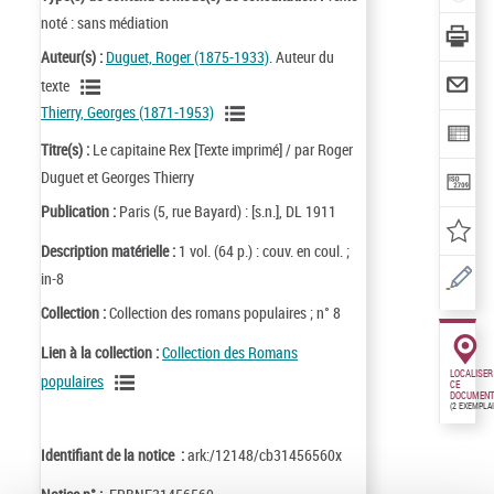
noté : sans médiation
Auteur(s) :
Duguet, Roger (1875-1933)
. Auteur du
texte
Thierry, Georges (1871-1953)
Titre(s) :
Le capitaine Rex [Texte imprimé] / par Roger
Duguet et Georges Thierry
Publication :
Paris (5, rue Bayard) : [s.n.], DL 1911
Description matérielle :
1 vol. (64 p.) : couv. en coul. ;
in-8
Collection :
Collection des romans populaires ; n° 8
Lien à la collection :
Collection des Romans
LOCALISER
populaires
CE
DOCUMENT
(2 EXEMPLA
Identifiant de la notice :
ark:/12148/cb31456560x